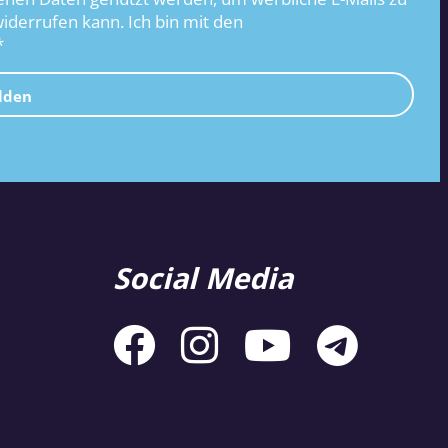
widerrufen kann. Ich bin mit den
*
lden
Social Media