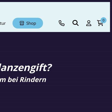
0
tur
Shop
lanzengift?
m bei Rindern