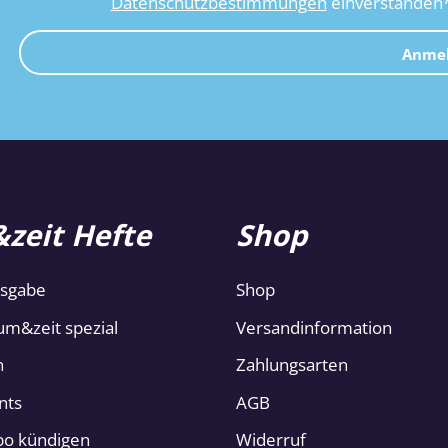
Datenschutzbestimmungen
einverstanden
Anme
zeit Hefte
Shop
usgabe
Shop
um&zeit spezial
Versandinformation
n
Zahlungsarten
nts
AGB
Abo kündigen
Widerruf