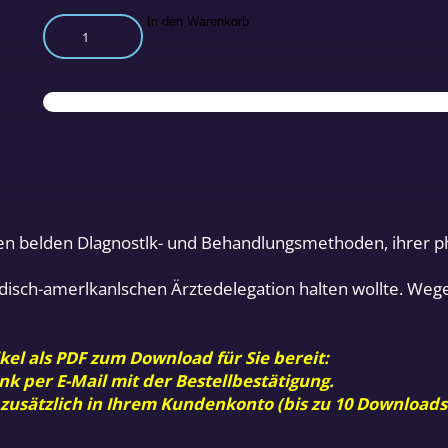
Chirotherapie
In den Warenkorb
und
Akupunktur
Teil
3
Menge
n belden Dlagnostlk- und Behandlungsmethoden, ihrer p
adisch-amerlkanlschen Ärztedelegation halten wollte. We
)
kel als PDF zum Download für Sie bereit:
nk per E-Mail mit der Bestellbestätigung.
 zusätzlich in Ihrem Kundenkonto (bis zu 10 Downloads