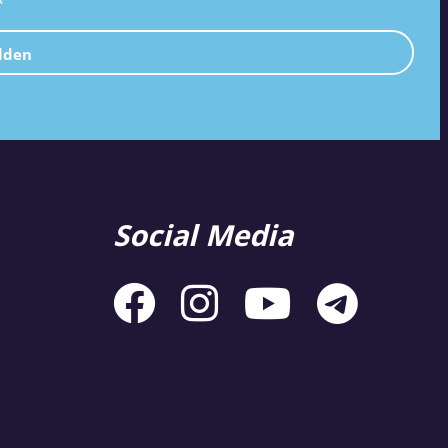
*
lden
Social Media