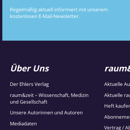
Regelmäßig aktuell informiert mit unserem
kostenlosen E-Mail-Newsletter.
Über Uns
raum&
Der Ehlers Verlag
Aktuelle A
raum&zeit – Wissenschaft, Medizin
Aktuelle ra
und Gesellschaft
Heft kaufe
Unsere Autorinnen und Autoren
Abonneme
Mediadaten
Vertrag / 