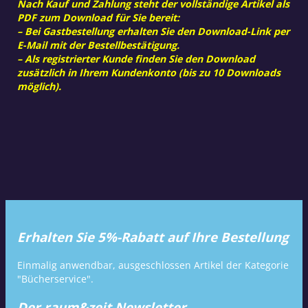
Nach Kauf und Zahlung steht der vollständige Artikel als
PDF zum Download für Sie bereit:
– Bei Gastbestellung erhalten Sie den Download-Link per
E-Mail mit der Bestellbestätigung.
– Als registrierter Kunde finden Sie den Download
zusätzlich in Ihrem Kundenkonto (bis zu 10 Downloads
möglich).
Erhalten Sie 5%-Rabatt auf Ihre Bestellung
Einmalig anwendbar, ausgeschlossen Artikel der Kategorie
"Bücherservice".
Der raum&zeit Newsletter