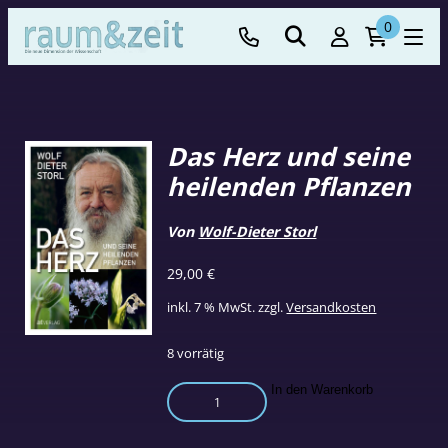
0
Das Herz und seine
heilenden Pflanzen
Von
Wolf-Dieter Storl
29,00
€
inkl. 7 % MwSt.
zzgl.
Versandkosten
8 vorrätig
Das
In den Warenkorb
Herz
und