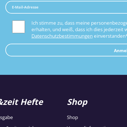
Ich stimme zu, dass meine personenbezoge
erhalten, und weiß, dass ich dies jederzeit 
Datenschutzbestimmungen
einverstanden
Anme
zeit Hefte
Shop
usgabe
Shop