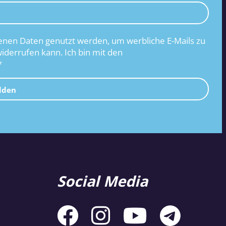
nen Daten genutzt werden, um werbliche E-Mails zu
widerrufen kann. Ich bin mit den
*
lden
Social Media