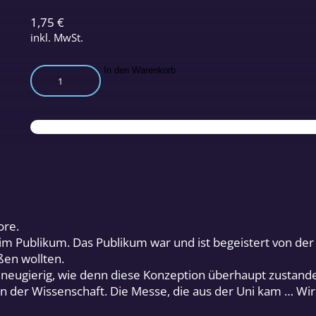
1,75
€
inkl. MwSt.
Das
In den Warenkorb
Messe-
Konzept,
das
an
der
Uni
entstand
Menge
ore.
 Publikum. Das Publikum war und ist begeistert von der 
ßen wollten.
ugierig, wie denn diese Konzeption überhaupt zustande k
n der Wissenschaft. Die Messe, die aus der Uni kam … Wir