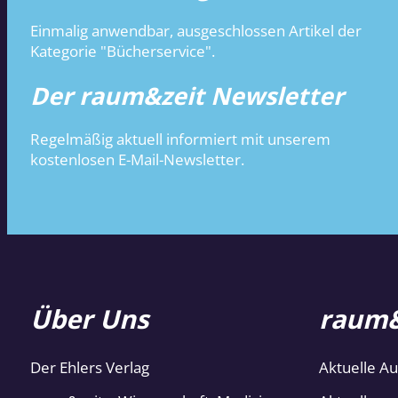
Einmalig anwendbar, ausgeschlossen Artikel der
Kategorie "Bücherservice".
Der raum&zeit Newsletter
Regelmäßig aktuell informiert mit unserem
kostenlosen E-Mail-Newsletter.
Über Uns
raum&
Der Ehlers Verlag
Aktuelle A