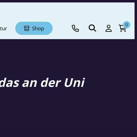
0
tur
Shop
das an der Uni