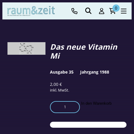
0
Das neue Vitamin
Mi
Ausgabe 35
Jahrgang 1988
2,00
€
inkl. MwSt.
Das
In den Warenkorb
neue
Vitamin
Mi
Menge