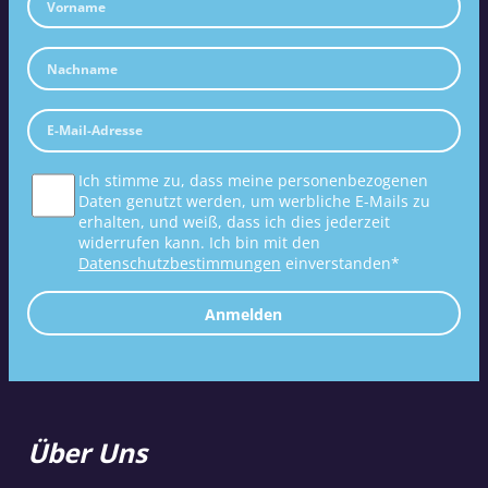
Ich stimme zu, dass meine personenbezogenen
Daten genutzt werden, um werbliche E-Mails zu
erhalten, und weiß, dass ich dies jederzeit
widerrufen kann. Ich bin mit den
Datenschutzbestimmungen
einverstanden*
Anmelden
Über Uns