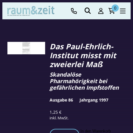
0
Das Paul-Ehrlich-
Institut misst mit
zweierlei Maß
Skandalöse
Pharmahörigkeit bei
gefährlichen Impfstoffen
Ausgabe 86
Jahrgang 1997
1,25
€
inkl. MwSt.
Das
In den Warenkorb