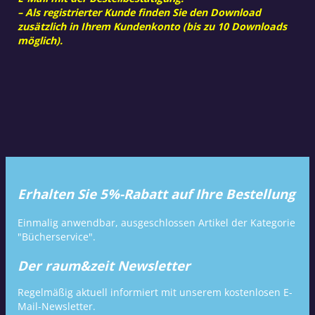
– Als registrierter Kunde finden Sie den Download
zusätzlich in Ihrem Kundenkonto (bis zu 10 Downloads
möglich).
Erhalten Sie 5%-Rabatt auf Ihre Bestellung
Einmalig anwendbar, ausgeschlossen Artikel der Kategorie
"Bücherservice".
Der raum&zeit Newsletter
Regelmäßig aktuell informiert mit unserem kostenlosen E-
Mail-Newsletter.