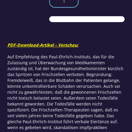
Paul-
Ehrlich-
Institut
misst
mit
zweierlei
Maß
PDF-Download-Artikel – Vorschau:
Menge
Auf Empfehlung des Paul-Ehrlich-Instituts, das für die
Zulassung und Überwachung von Medikamenten
zuständig ist, hat der Bundesgesundheitsminister kürzlich
das Spritzen von Frischzellen verboten. Begründung:
Fremdeiweiß, das in die Blutbahn der Patienten gelange,
könnte unkontrollierbare Schäden verursachen. Auch sei
nicht zu gewährleisten, daß die gewonnenen Frischzellen
nicht toxisch belastet seien. Außerdem seien Todesfälle
bekannt geworden. Die Todesfälle werden nicht
spezifiziert. Die Frischzellen-Therapeuten sagen, daß es
seit vielen Jahren keine Todesfälle gegeben habe. Das
gleiche Paul-Ehrlich-Institut führt verbale Eiertänze auf,
wenn es gebeten wird, skandalösen Impfpraktiken