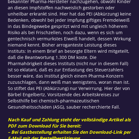
bekannter Pharma-Hersteller nachzugehen, obwohl Kinder
an diesen Impfstoffen nachweislich gestorben oder
unheilbar erkrankt sind. Hier hat das PEI (Abkürzung) keine
Bedenken, obwohl bei jeder Impfung giftiges Fremdeiweiß
in das Bindegewebe gespritzt wird mit ungleich höherem
Risiko als bei Frischzellen, noch dazu, wenn es sich um
gentechnisch vermurkstes Eiweiß handelt, dessen Wirkung
niemand kennt. Bisher arroganteste Leistung dieses
Instituts: In einem Brief an besorgte Eltern wird mitgeteilt,
daß die Beantwortung 1.300 DM koste. Die
Pharmahörigkeit dieses Instituts (nicht nur in diesem Fall)
ist so eklatant, daß es zur Entlastung des Steuerzahlers
besser wäre, das Institut gleich einem Pharma-Konzern
zuzuschlagen, dann weiß man wenigstens, woran man ist.
So stiftet das PEI (Abkürzung) nur Verwirrung. Hier der von
Bärbel Engelbertz, Vorsitzende des Arbeitskreises zur
Selbsthilfe bei chemisch-pharmazeutischen
Gesundheitsschäden (ASG), sauber recherchierte Fall.
Nach Kauf und Zahlung steht der vollständige Artikel als
PDF zum Download für Sie bereit:
– Bei Gastbestellung erhalten Sie den Download-Link per
E-Mail mit der Bestellbestätigung.