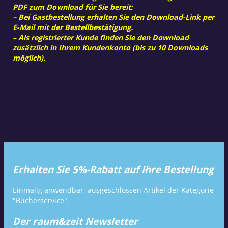
PDF zum Download für Sie bereit:
– Bei Gastbestellung erhalten Sie den Download-Link per
E-Mail mit der Bestellbestätigung.
– Als registrierter Kunde finden Sie den Download
zusätzlich in Ihrem Kundenkonto (bis zu 10 Downloads
möglich).
Erhalten Sie 5%-Rabatt auf Ihre Bestellung
Einmalig anwendbar, ausgeschlossen Artikel der Kategorie
"Bücherservice".
Der raum&zeit Newsletter