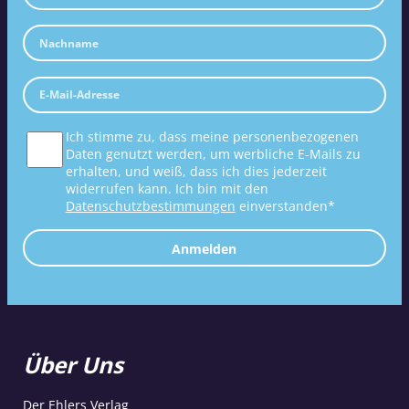
Ich stimme zu, dass meine personenbezogenen
Daten genutzt werden, um werbliche E-Mails zu
erhalten, und weiß, dass ich dies jederzeit
widerrufen kann. Ich bin mit den
Datenschutzbestimmungen
einverstanden*
Anmelden
Über Uns
Der Ehlers Verlag