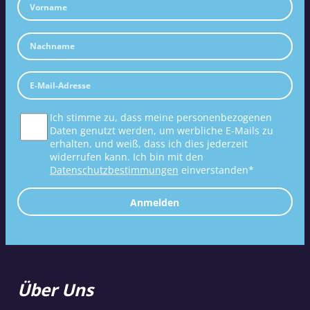
Ich stimme zu, dass meine personenbezogenen
Daten genutzt werden, um werbliche E-Mails zu
erhalten, und weiß, dass ich dies jederzeit
widerrufen kann. Ich bin mit den
Datenschutzbestimmungen
einverstanden*
Anmelden
Über Uns