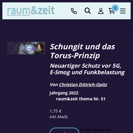
0
Schungit und das
Torus-Prinzip
Neuartiger Schutz vor 5G,
E-Smog und Funkbelastung
Von
Christian Dittrich-Opitz
Jahrgang 2022
raum&zeit thema Nr. 51
1,75
€
inkl. MwSt.
Schungit
In den Warenkorb