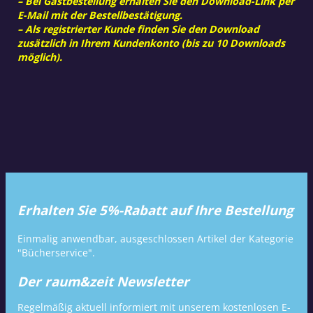
– Bei Gastbestellung erhalten Sie den Download-Link per
E-Mail mit der Bestellbestätigung.
– Als registrierter Kunde finden Sie den Download
zusätzlich in Ihrem Kundenkonto (bis zu 10 Downloads
möglich).
Erhalten Sie 5%-Rabatt auf Ihre Bestellung
Einmalig anwendbar, ausgeschlossen Artikel der Kategorie
"Bücherservice".
Der raum&zeit Newsletter
Regelmäßig aktuell informiert mit unserem kostenlosen E-