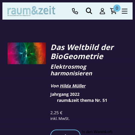
0
Das Weltbild der
BioGeometrie
Elektrosmog
harmonisieren
Von
Hilda Müller
Jahrgang 2022
raum&zeit thema Nr. 51
2,25
€
inkl. MwSt.
Das
In den Warenkorb