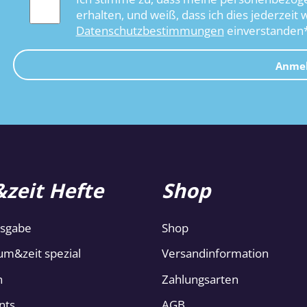
erhalten, und weiß, dass ich dies jederzeit 
Datenschutzbestimmungen
einverstanden
Anme
zeit Hefte
Shop
usgabe
Shop
um&zeit spezial
Versandinformation
n
Zahlungsarten
nts
AGB