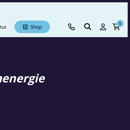
0
tur
Shop
energie