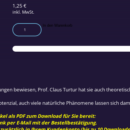
1,25
€
inkl. MwSt.
Das
In den Warenkorb
Wesen
der
Raumenergie
Menge
ndungen bewiesen, Prof. Claus Turtur hat sie auch theoreti
Potenzial, auch viele natürliche Phänomene lassen sich dam
kel als PDF zum Download für Sie bereit:
nk per E-Mail mit der Bestellbestätigung.
 zusätzlich in Ihrem Kundenkonto (bis zu 10 Downloads