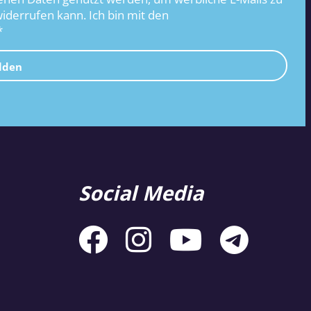
widerrufen kann. Ich bin mit den
*
lden
Social Media