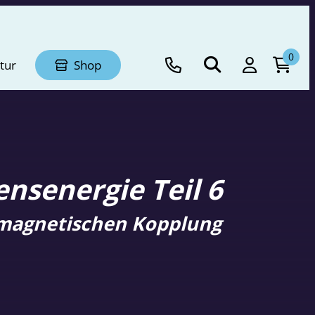
0
tur
Shop
nsenergie Teil 6
romagnetischen Kopplung