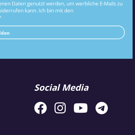
nen Daten genutzt werden, um werbliche E-Mails zu
widerrufen kann. Ich bin mit den
*
lden
Social Media