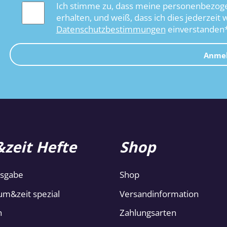
Ich stimme zu, dass meine personenbezoge
erhalten, und weiß, dass ich dies jederzeit 
Datenschutzbestimmungen
einverstanden
Anme
zeit Hefte
Shop
usgabe
Shop
um&zeit spezial
Versandinformation
n
Zahlungsarten