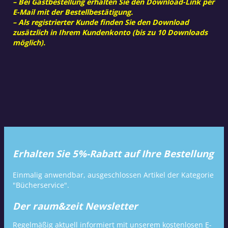
– Bei Gastbestellung erhalten Sie den Download-Link per
E-Mail mit der Bestellbestätigung.
– Als registrierter Kunde finden Sie den Download
zusätzlich in Ihrem Kundenkonto (bis zu 10 Downloads
möglich).
Erhalten Sie 5%-Rabatt auf Ihre Bestellung
Einmalig anwendbar, ausgeschlossen Artikel der Kategorie
"Bücherservice".
Der raum&zeit Newsletter
Regelmäßig aktuell informiert mit unserem kostenlosen E-