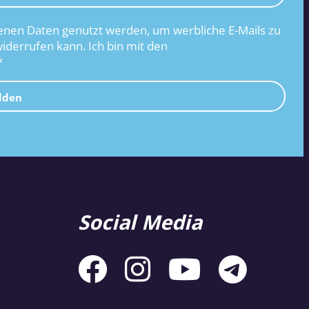
nen Daten genutzt werden, um werbliche E-Mails zu
widerrufen kann. Ich bin mit den
*
lden
Social Media