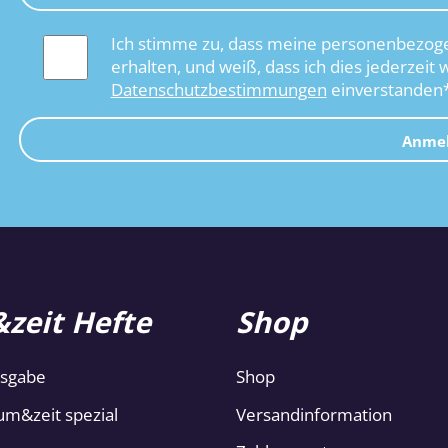
Ich stimme zu, dass meine personenbezoge
erhalten, und weiß, dass ich dies jederzeit 
Datenschutzbestimmungen
einverstanden
Anme
zeit Hefte
Shop
usgabe
Shop
um&zeit spezial
Versandinformation