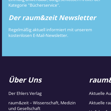
Kategorie "Bücherservice".
Der raum&zeit Newsletter
Regelmäßig aktuell informiert mit unserem
kostenlosen E-Mail-Newsletter.
Über Uns
raum&
Der Ehlers Verlag
Aktuelle A
raum&zeit – Wissenschaft, Medizin
Aktuelle ra
und Gesellschaft