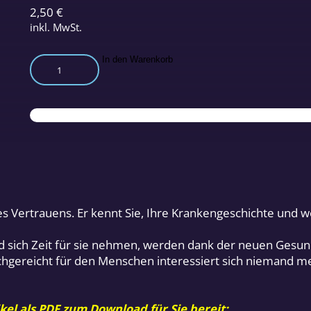
2,50
€
inkl. MwSt.
Der
In den Warenkorb
anonyme
Patient
Menge
es Vertrauens. Er kennt Sie, Ihre Krankengeschichte und w
und sich Zeit für sie nehmen, werden dank der neuen Ges
chgereicht für den Menschen interessiert sich niemand m
kel als PDF zum Download für Sie bereit: