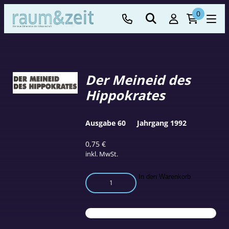
0
Der Meineid des
Hippokrates
Ausgabe 60
Jahrgang 1992
0,75
€
inkl. MwSt.
Der
In den Warenkorb
Meineid
des
Hippokrates
Menge