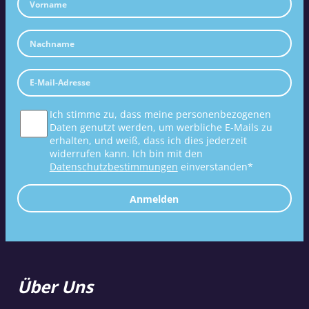
Ich stimme zu, dass meine personenbezogenen
Daten genutzt werden, um werbliche E-Mails zu
erhalten, und weiß, dass ich dies jederzeit
widerrufen kann. Ich bin mit den
Datenschutzbestimmungen
einverstanden*
Anmelden
Über Uns