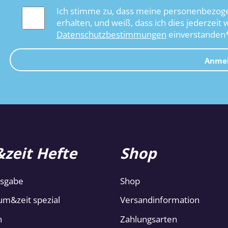
Ich stimme zu, dass meine personenbezoge
erhalten, und weiß, dass ich dies jederzeit 
Datenschutzbestimmungen
einverstanden
Anme
zeit Hefte
Shop
usgabe
Shop
um&zeit spezial
Versandinformation
n
Zahlungsarten