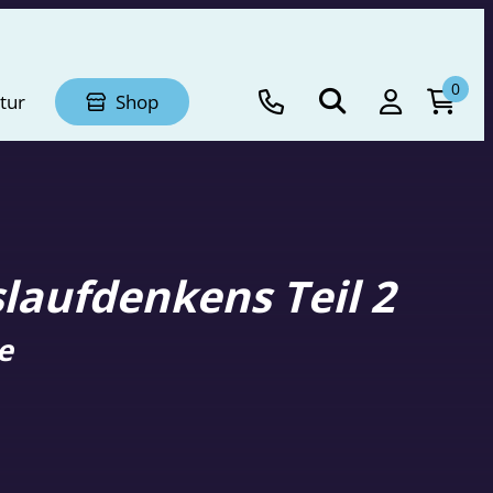
0
tur
Shop
laufdenkens Teil 2
e