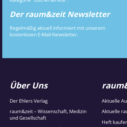
Der raum&zeit Newsletter
Regelmäßig aktuell informiert mit unserem
kostenlosen E-Mail-Newsletter.
Über Uns
raum&
Der Ehlers Verlag
Aktuelle A
raum&zeit – Wissenschaft, Medizin
Aktuelle ra
und Gesellschaft
Heft kaufe