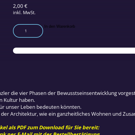
2,00
€
inkl. MwSt.
Der
In den Warenkorb
Nutzen
des
Kreislaufdenkens
Teil
2
Menge
ler die vier Phasen der Bewusstseinsentwicklung vorgeste
n Kultur haben.
 für unser Leben bedeuten könnten.
 der Architektur, wie ein ganzheitliches Wohnen und Zu
kel als PDF zum Download für Sie bereit:
nk per E-Mail mit der Bestellbestätigung.