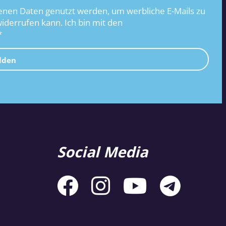
nen Daten genutzt werden, um werbliche E-Mails zu
widerrufen kann. Ich bin mit den
*
lden
Social Media