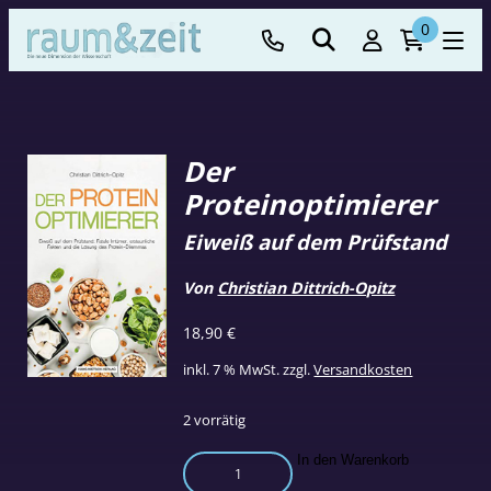
0
Der
Proteinoptimierer
Eiweiß auf dem Prüfstand
Von
Christian Dittrich-Opitz
18,90
€
inkl. 7 % MwSt.
zzgl.
Versandkosten
2 vorrätig
Der
In den Warenkorb
Proteinoptimierer