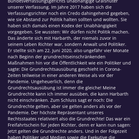
Bundesverfassungsgerichts unabhängige Gralshüter
unserer Verfassung. Im Jahre 2017 haben sich die
Verfassungsrichter noch ein Credo dahingehend gegeben,
wie sie Abstand zur Politik halten sollten und wollten. Sie
haben sich damals einen Kodex der Unabhängigkeit
vorgegeben. Sie wussten: Wir dürfen nicht Politik machen.
Das änderte sich mit Harbarth, der niemals zuvor in
seinem Leben Richter war, sondern Anwalt und Politiker.
Er stellte sich am 22. Juni 2020, also ungefähr vier Monate
nach Beginn der grundrechtseinschränkenden
Maßnahmen hin vor die Öffentlichkeit wie ein Politiker und
sagte: Die Grundrechtsausübung geschieht in Corona-
Zeiten teilweise in einer anderen Weise als vor der
Pandemie. Ungeheuerlich, denn die
Grundrechtsausübung ist immer die gleiche! Meine
Grundrechte kann ich immer ausüben, die kann Harbarth
nicht einschränken. Zum Schluss sagt er noch: Die
Grundrechte gelten, aber sie gelten anders als vor der
Pandemie. Der höchste Repräsentant unseres
Rechtsstaates relativiert also die Grundrechte! Das war ein
Freifahrtschein für jeden Richter, denn er kann nun sagen:
Jetzt gelten die Grundrechte anders. Und in der Folgezeit
haben Politiker und Medien sowie die Exekutive die