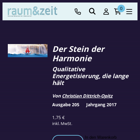
0
Der Stein der
Harmonie
Qualitative
Energetisierung, die lange
hält
Von
Christian Dittrich-Opitz
Ausgabe 205
Jahrgang 2017
1,75
€
inkl. MwSt.
Der
In den Warenkorb