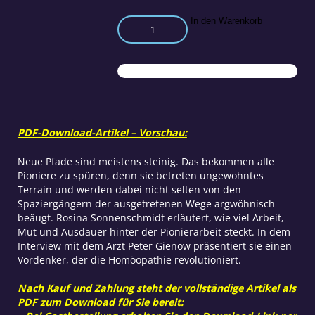
Der
In den Warenkorb
steinige
Weg
der
Pioniere:
Miasmenmodell
von
Peter
PDF-Download-Artikel – Vorschau:
Gienow
Menge
Neue Pfade sind meistens steinig. Das bekommen alle
Pioniere zu spüren, denn sie betreten ungewohntes
Terrain und werden dabei nicht selten von den
Spaziergängern der ausgetretenen Wege argwöhnisch
beäugt. Rosina Sonnenschmidt erläutert, wie viel Arbeit,
Mut und Ausdauer hinter der Pionierarbeit steckt. In dem
Interview mit dem Arzt Peter Gienow präsentiert sie einen
Vordenker, der die Homöopathie revolutioniert.
Nach Kauf und Zahlung steht der vollständige Artikel als
PDF zum Download für Sie bereit: