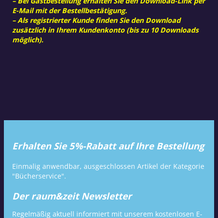
– Bei Gastbestellung erhalten Sie den Download-Link per
E-Mail mit der Bestellbestätigung.
– Als registrierter Kunde finden Sie den Download
zusätzlich in Ihrem Kundenkonto (bis zu 10 Downloads
möglich).
Erhalten Sie 5%-Rabatt auf Ihre Bestellung
Einmalig anwendbar, ausgeschlossen Artikel der Kategorie
"Bücherservice".
Der raum&zeit Newsletter
Regelmäßig aktuell informiert mit unserem kostenlosen E-