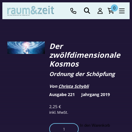
0
Der
zwölfdimensionale
Kosmos
Ordnung der Schöpfung
Von
Christa Schybli
Ausgabe 221
Jahrgang 2019
2,25
€
inkl. MwSt.
Der
In den Warenkorb
zwölfdimensionale