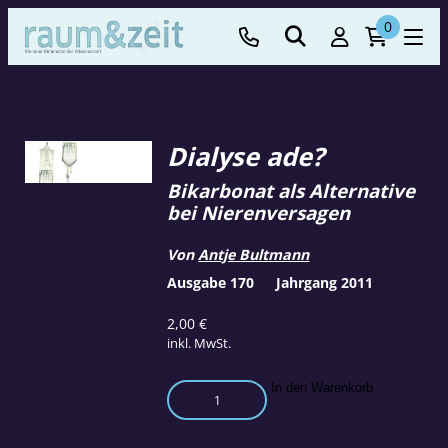
0
Dialyse ade?
Bikarbonat als Alternative
bei Nierenversagen
Von
Antje Bultmann
Ausgabe 170
Jahrgang 2011
2,00
€
inkl. MwSt.
Dialyse
In den Warenkorb
ade?
Menge