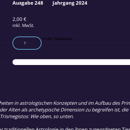
Ausgabe 248
Jahrgang 2024
2,00
€
inkl. MwSt.
Die
In den Warenkorb
Astrologie
im
Spiegel
des
Primzahlkreuzes
Teil
2
Menge
ichheiten in astrologischen Konzepten und im Aufbau des Pri
r Alten als archetypische Dimension zu begreifen ist, die 
Trismegistos: Wie oben, so unten.
r traditionellen Astrologie in den ihnen zugeordneten Ti