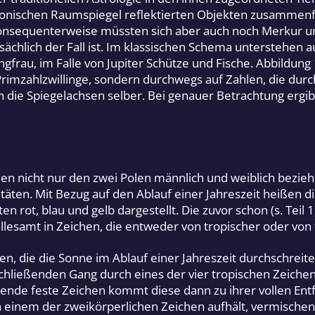
onischen Raumspiegel reflektierten Objekten zusammenfal
. Konsequenterweise müssten sich aber auch noch Merkur u
sächlich der Fall ist. Im klassischen Schema unterstehen 
ngfrau, im Falle von Jupiter Schütze und Fische. Abbildung 
rimzahlzwillinge, sondern durchwegs auf Zahlen, die durch 
ie Spiegelachsen selber. Bei genauer Betrachtung ergibt s
eichen nicht nur den zwei Polen männlich und weiblich be
äten. Mit Bezug auf den Ablauf einer Jahreszeit heißen dies
äten rot, blau und gelb dargestellt. Die zuvor schon (s. T
lesamt in Zeichen, die entweder von tropischer oder von f
dien, die die Sonne im Ablauf einer Jahreszeit durchschrei
ließenden Gang durch eines der vier tropischen Zeichen
gende feste Zeichen kommt diese dann zu ihrer vollen Ent
 einem der zweikörperlichen Zeichen aufhält, vermischen 