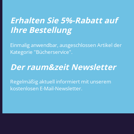
Erhalten Sie 5%-Rabatt auf
Ihre Bestellung
Einmalig anwendbar, ausgeschlossen Artikel der
Kategorie "Bücherservice".
Der raum&zeit Newsletter
Regelmäßig aktuell informiert mit unserem
kostenlosen E-Mail-Newsletter.