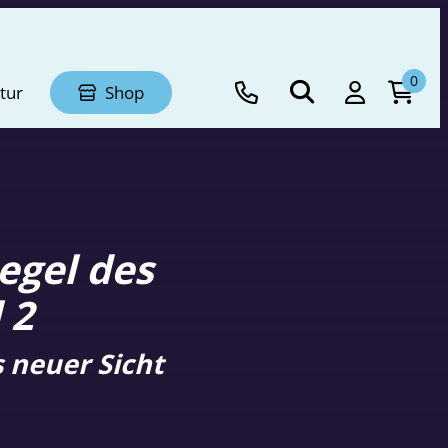
0
tur
Shop
egel des
 2
 neuer Sicht