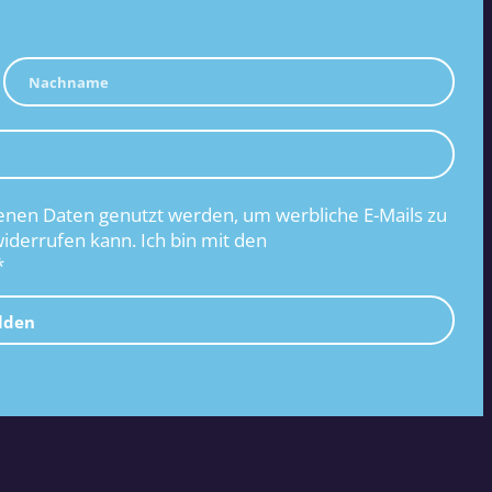
nen Daten genutzt werden, um werbliche E-Mails zu
widerrufen kann. Ich bin mit den
*
lden