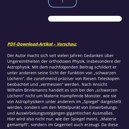
statt
Urknall
–
Kritik
an
der
Astro-
PDF-Download-Artikel – Vorschau:
Physik
Menge
Der Autor macht sich seit vielen Jahren Gedanken über
Ungereimtheiten der orthodoxen Physik, insbesondere der
Astrophysik. Mit dem nachfolgenden Beitrag schildert er
unter anderem seine Sicht der Funktion von „schwarzen
Löchern“, die zunehmend präziser von Riesen-Teleskopen
beobachtet und „vermessen“ werden. Nach Ansicht
Wilhelm Brinkmanns handelt es sich bei den „schwarzen
Löchern“ nicht um Materie mampfende Monster, wie sie
von Astrophysikern unter anderem im „Spiegel“ dargestellt
werden, sondern um den Mittelpunkt von Einwirbelungs-
und Auswirbelungsvorgängen gigantischen Ausmaßes.
Hier wird also nicht nur, wie der Spiegel meint, „Materie
gemampft“, sondern im Gegenteil auch erzeugt. Da diese