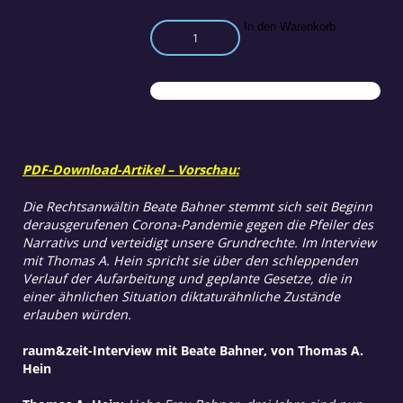
Die
In den Warenkorb
beunruhigenden
Pläne
der
WHO
Teil
1
Menge
PDF-Download-Artikel – Vorschau:
Die Rechtsanwältin Beate Bahner stemmt sich seit Beginn
derausgerufenen Corona-Pandemie gegen die Pfeiler des
Narrativs und verteidigt unsere Grundrechte. Im Interview
mit Thomas A. Hein spricht sie über den schleppenden
Verlauf der Aufarbeitung und geplante Gesetze, die in
einer ähnlichen Situation diktaturähnliche Zustände
erlauben würden.
raum&zeit-Interview mit Beate Bahner, von Thomas A.
Hein