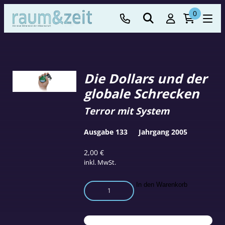
0
Die Dollars und der
globale Schrecken
Terror mit System
Ausgabe 133
Jahrgang 2005
2,00
€
inkl. MwSt.
Die
In den Warenkorb
Dollars
und
der