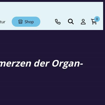
0
tur
Shop
merzen der Organ-