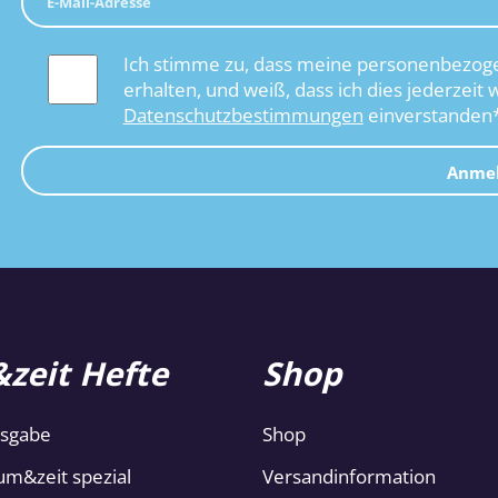
Ich stimme zu, dass meine personenbezoge
erhalten, und weiß, dass ich dies jederzeit 
Datenschutzbestimmungen
einverstanden
Anme
zeit Hefte
Shop
usgabe
Shop
um&zeit spezial
Versandinformation