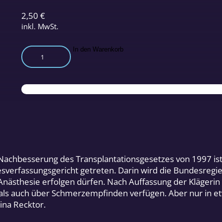
2,50
€
inkl. MwSt.
Die
In den Warenkorb
furchtbaren
Schmerzen
der
Organ-
Spender
Menge
achbesserung des Transplantationsgesetzes von 1997 ist I
sverfassungsgericht getreten. Darin wird die Bundesregie
ästhesie erfolgen dürfen. Nach Auffassung der Klägerin 
ls auch über Schmerzempfinden verfügen. Aber nur in et
ina Recktor.