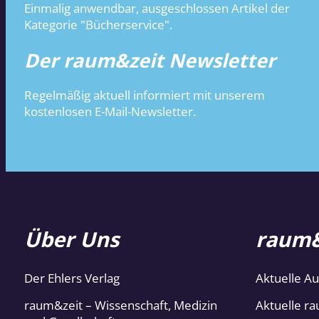
Einmalig anwendbar, ausgeschlossen Artikel der
Kategorie "Bücherservice".
Der raum&zeit Newsletter
Regelmäßig aktuell informiert mit unserem
kostenlosen E-Mail-Newsletter.
Über Uns
raum&
Der Ehlers Verlag
Aktuelle A
raum&zeit – Wissenschaft, Medizin
Aktuelle ra