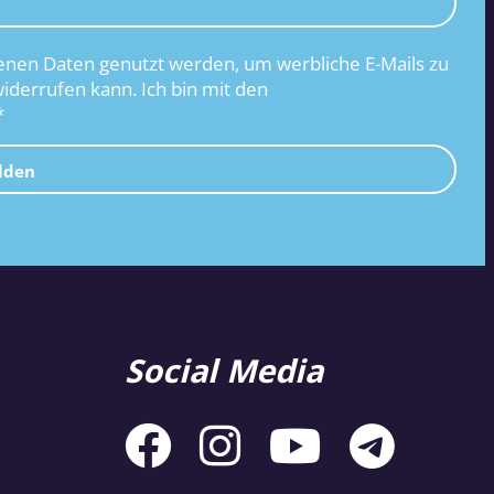
nen Daten genutzt werden, um werbliche E-Mails zu
widerrufen kann. Ich bin mit den
*
lden
Social Media