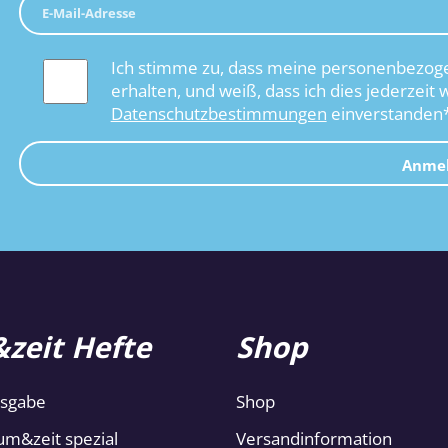
Ich stimme zu, dass meine personenbezoge
erhalten, und weiß, dass ich dies jederzeit 
Datenschutzbestimmungen
einverstanden
Anme
zeit Hefte
Shop
usgabe
Shop
um&zeit spezial
Versandinformation