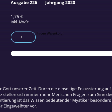
Ausgabe 226
Jahrgang 2020
1,75
€
inkl. MwSt.
Die
In den Warenkorb
geistigen
Erkenntnisse
großer
Mystiker
Menge
r Gott unserer Zeit. Durch die einseitige Fokussierung auf
otz stellen sich immer mehr Menschen Fragen zum Sinn de
ntierung ist das Wissen bedeutender Mystiker besonders h
er Eingeweihter vor.