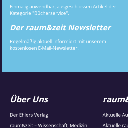
Einmalig anwendbar, ausgeschlossen Artikel der
Kategorie "Bücherservice".
Der raum&zeit Newsletter
Regelmäßig aktuell informiert mit unserem
kostenlosen E-Mail-Newsletter.
Über Uns
raum&
Der Ehlers Verlag
Aktuelle A
raum&zeit – Wissenschaft, Medizin
Aktuelle ra