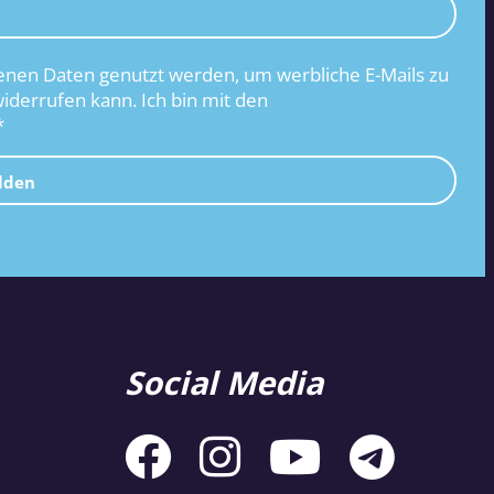
nen Daten genutzt werden, um werbliche E-Mails zu
widerrufen kann. Ich bin mit den
*
lden
Social Media