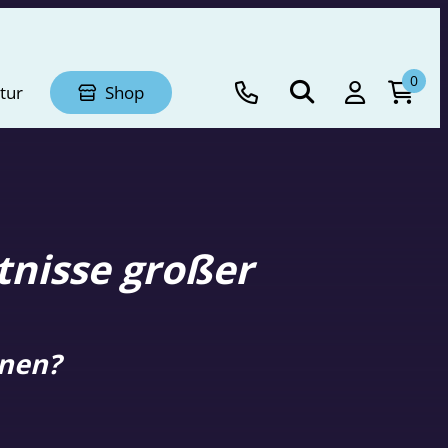
0
tur
Shop
tnisse großer
rnen?