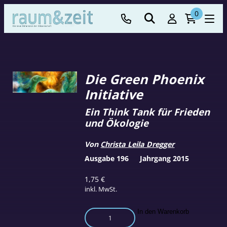
0
Die Green Phoenix
Initiative
Ein Think Tank für Frieden
und Ökologie
Von
Christa Leila Dregger
Ausgabe 196
Jahrgang 2015
1,75
€
inkl. MwSt.
Die
In den Warenkorb
Green