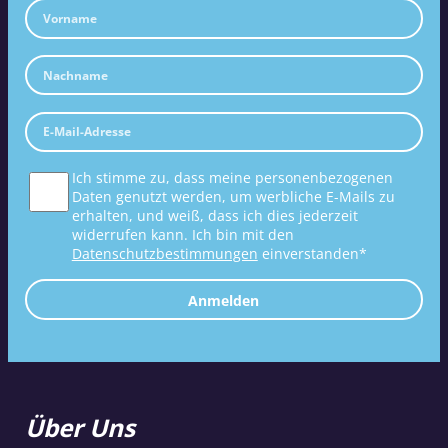
Ich stimme zu, dass meine personenbezogenen
Daten genutzt werden, um werbliche E-Mails zu
erhalten, und weiß, dass ich dies jederzeit
widerrufen kann. Ich bin mit den
Datenschutzbestimmungen
einverstanden*
Anmelden
Über Uns