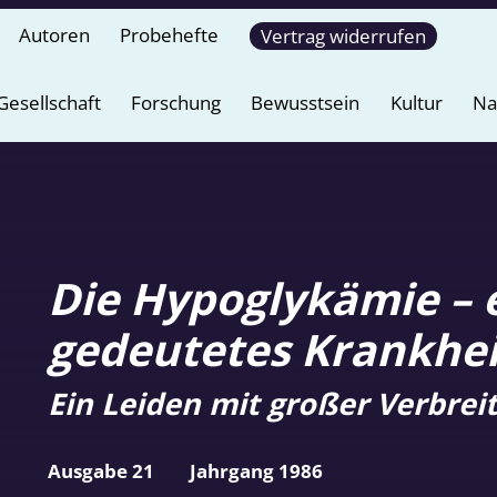
Autoren
Probehefte
Vertrag widerrufen
Gesellschaft
Forschung
Bewusstsein
Kultur
Na
Die Hypoglykämie – e
gedeutetes Krankhei
Ein Leiden mit großer Verbrei
Ausgabe 21
Jahrgang 1986