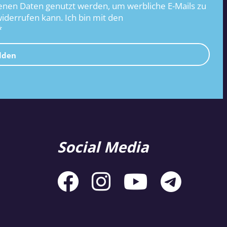
nen Daten genutzt werden, um werbliche E-Mails zu
widerrufen kann. Ich bin mit den
*
lden
Social Media