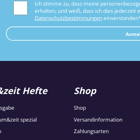
Ich stimme zu, dass meine personenbezoge
erhalten, und weiß, dass ich dies jederzeit 
Datenschutzbestimmungen
einverstanden
Anme
zeit Hefte
Shop
usgabe
Shop
um&zeit spezial
Versandinformation
n
Zahlungsarten