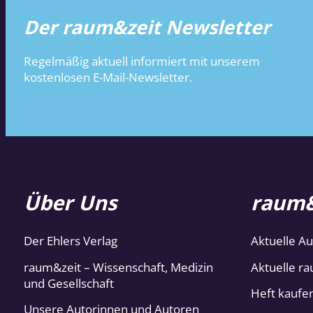
Der raum&zeit Newsletter
Regelmäßig aktuell informiert mit unserem
kostenlosen E-Mail-Newsletter.
Über Uns
raum&
Der Ehlers Verlag
Aktuelle A
raum&zeit – Wissenschaft, Medizin
Aktuelle ra
und Gesellschaft
Heft kaufe
Unsere Autorinnen und Autoren