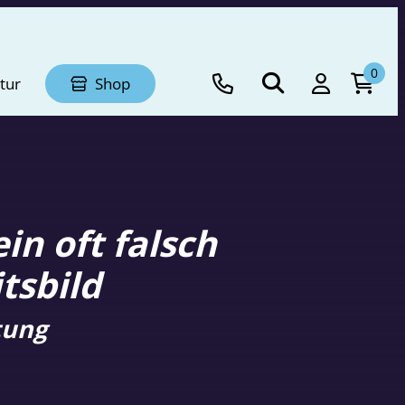
0
tur
Shop
in oft falsch
tsbild
tung