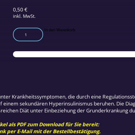
0,50
€
inkl. MwSt.
Die
In den Warenkorb
Hypoglykämie
–
ein
oft
falsch
gedeutetes
Krankheitsbild
Menge
 unter Krankheitssymptomen, die durch eine Regulationss
uf einem sekundären Hyperinsulinismus beruhen. Die Diagn
reichen Diät unter Einbeziehung der Grunderkrankung du
kel als PDF zum Download für Sie bereit:
nk per E-Mail mit der Bestellbestätigung.