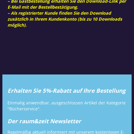
– Bei Gastbestellung erhalten Sie den Download-Link per
E-Mail mit der Bestellbestätigung.
– Als registrierter Kunde finden Sie den Download
zusätzlich in Ihrem Kundenkonto (bis zu 10 Downloads
möglich).
Erhalten Sie 5%-Rabatt auf Ihre Bestellung
Einmalig anwendbar, ausgeschlossen Artikel der Kategorie
"Bücherservice".
Der raum&zeit Newsletter
Regelmäßig aktuell informiert mit unserem kostenlosen E-