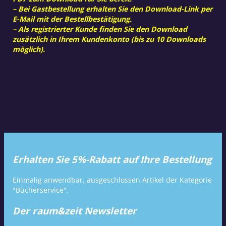
– Bei Gastbestellung erhalten Sie den Download-Link per
E-Mail mit der Bestellbestätigung.
– Als registrierter Kunde finden Sie den Download
zusätzlich in Ihrem Kundenkonto (bis zu 10 Downloads
möglich).
Erhalten Sie 5%-Rabatt auf Ihre Bestellung
Einmalig anwendbar, ausgeschlossen Artikel der Kategorie
"Bücherservice".
Der raum&zeit Newsletter