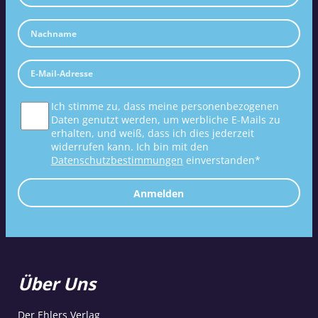
Ich stimme zu, dass meine personenbezogenen
Daten genutzt werden, um werbliche E-Mails zu
erhalten, und weiß, dass ich dies jederzeit
widerrufen kann. Ich bin mit den
Datenschutzbestimmungen
einverstanden*
Anmelden
Über Uns
Der Ehlers Verlag