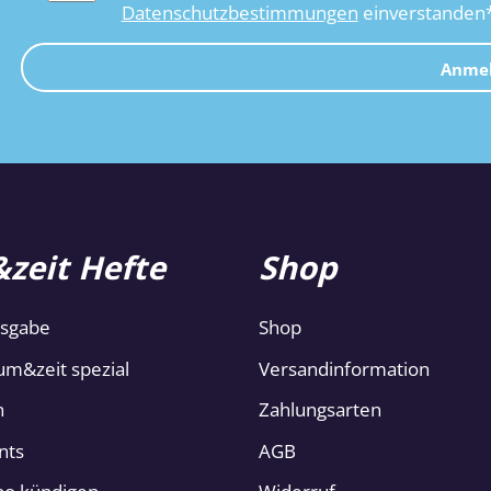
Datenschutzbestimmungen
einverstanden
Anme
zeit Hefte
Shop
usgabe
Shop
um&zeit spezial
Versandinformation
n
Zahlungsarten
nts
AGB