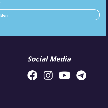
*
lden
Social Media