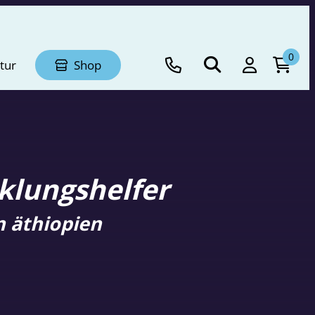
0
tur
Shop
klungshelfer
n äthiopien