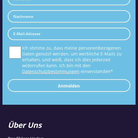
Ich stimme zu, dass meine personenbezogenen
Daten genutzt werden, um werbliche E-Mails zu
erhalten, und weiß, dass ich dies jederzeit
widerrufen kann. Ich bin mit den
Datenschutzbestimmungen
einverstanden*
Anmelden
Über Uns