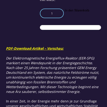
Die
In den Warenkorb
stille
Revolution
der
Energie
Menge
PDF-Download-Artikel – Vorschau:
Der Elektromagnetische EnergieFlux-Reaktor (EER-SPG)
markiert einen Wendepunkt in der Energiegeschichte.
Nach über 25 Jahren Forschung präsentiert GEM Energy
Deutschland ein System, das natürliche Feldströme nutzt,
um kontinuierlich elektrische Energie zu erzeugen völlig
unabhängig von fossilen Brennstoffen und
Wetterbedingungen. Mit dieser Technologie beginnt eine
neue Ära sauberer, selbstbestimmter Energie.
In einer Zeit, in der Energie mehr denn je zur Grundlage
unserer gesellschaftlichen und wirtschaftlichen Stabilität