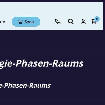
0
tur
Shop
rgie-Phasen-Raums
gie-Phasen-Raums