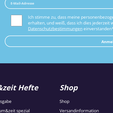
Ich stimme zu, dass meine personenbezoge
erhalten, und weiß, dass ich dies jederzeit 
Datenschutzbestimmungen
einverstanden
Anme
zeit Hefte
Shop
usgabe
Shop
um&zeit spezial
Versandinformation