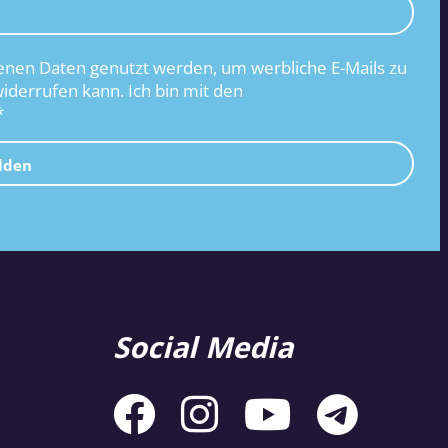
nen Daten genutzt werden, um werbliche E-Mails zu
widerrufen kann. Ich bin mit den
*
lden
Social Media