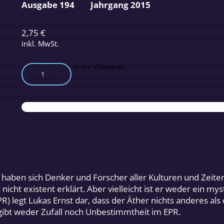
Ausgabe 194
Jahrgang 2015
2,75
€
inkl. MwSt.
Die
In den Warenkorb
Theorie
des
Energie-
Phasen-
Raums
Teil
2
Menge
 haben sich Denker und Forscher aller Kulturen und Zeite
icht existent erklärt. Aber vielleicht ist er weder ein my
R) legt Lukas Ernst dar, dass der Äther nichts anderes als
 gibt weder Zufall noch Unbestimmtheit im EPR.