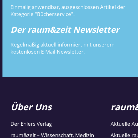
Einmalig anwendbar, ausgeschlossen Artikel der
Kategorie "Bücherservice".
Der raum&zeit Newsletter
Regelmäßig aktuell informiert mit unserem
kostenlosen E-Mail-Newsletter.
Über Uns
raum&
Der Ehlers Verlag
Aktuelle A
raum&zeit – Wissenschaft, Medizin
Aktuelle ra