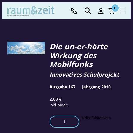
0
Die un-er-hörte
Wirkung des
Mobilfunks
Innovatives Schulprojekt
Ausgabe 167
Jahrgang 2010
2,00
€
inkl. MwSt.
Die
In den Warenkorb
un-
er-