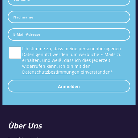
Ich stimme zu, dass meine personenbezogenen
Daten genutzt werden, um werbliche E-Mails zu
erhalten, und weiß, dass ich dies jederzeit
widerrufen kann. Ich bin mit den
Datenschutzbestimmungen
einverstanden*
Anmelden
Über Uns