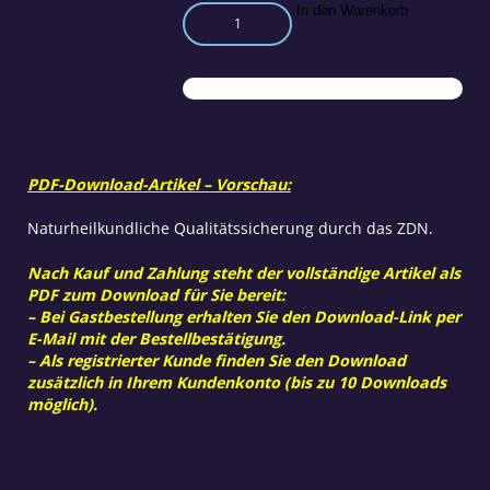
Die
In den Warenkorb
unspezifische
Mesenchym-
Reaktion
(UMR),
das
essentielle
Ereignis
PDF-Download-Artikel – Vorschau:
der
häufigs
Naturheilkundliche Qualitätssicherung durch das ZDN.
Menge
Nach Kauf und Zahlung steht der vollständige Artikel als
PDF zum Download für Sie bereit:
– Bei Gastbestellung erhalten Sie den Download-Link per
E-Mail mit der Bestellbestätigung.
– Als registrierter Kunde finden Sie den Download
zusätzlich in Ihrem Kundenkonto (bis zu 10 Downloads
möglich).