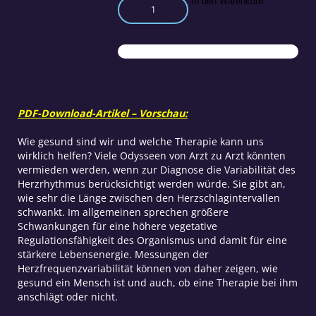
Die
In den Warenkorb
Variabilität
des
Herzrhythmus
als
Gradmesser
der
Gesundheit
PDF-Download-Artikel – Vorschau:
Menge
Wie gesund sind wir und welche Therapie kann uns
wirklich helfen? Viele Odysseen von Arzt zu Arzt könnten
vermieden werden, wenn zur Diagnose die Variabilität des
Herzrhythmus berücksichtigt werden würde. Sie gibt an,
wie sehr die Länge zwischen den Herzschlagintervallen
schwankt. Im allgemeinen sprechen größere
Schwankungen für eine höhere vegetative
Regulationsfähigkeit des Organismus und damit für eine
stärkere Lebensenergie. Messungen der
Herzfrequenzvariabilität können von daher zeigen, wie
gesund ein Mensch ist und auch, ob eine Therapie bei ihm
anschlägt oder nicht.