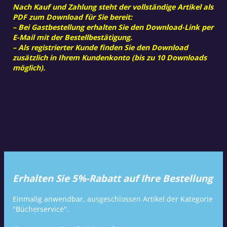
Nach Kauf und Zahlung steht der vollständige Artikel als
PDF zum Download für Sie bereit:
– Bei Gastbestellung erhalten Sie den Download-Link per
E-Mail mit der Bestellbestätigung.
– Als registrierter Kunde finden Sie den Download
zusätzlich in Ihrem Kundenkonto (bis zu 10 Downloads
möglich).
Erhalten Sie 5%-Rabatt auf Ihre Bestellung
Einmalig anwendbar, ausgeschlossen Artikel der Kategorie
"Bücherservice".