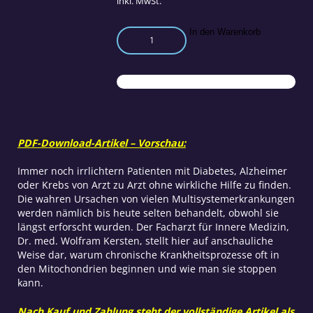
inkl. MwSt.
Die
In den Warenkorb
wahren
Ursachen
chronischer
Krankheiten
Menge
PDF-Download-Artikel – Vorschau:
Immer noch irrlichtern Patienten mit Diabetes, Alzheimer
oder Krebs von Arzt zu Arzt ohne wirkliche Hilfe zu finden.
Die wahren Ursachen von vielen Multisystemerkrankungen
werden nämlich bis heute selten behandelt, obwohl sie
längst erforscht wurden. Der Facharzt für Innere Medizin,
Dr. med. Wolfram Kersten, stellt hier auf anschauliche
Weise dar, warum chronische Krankheitsprozesse oft in
den Mitochondrien beginnen und wie man sie stoppen
kann.
Nach Kauf und Zahlung steht der vollständige Artikel als