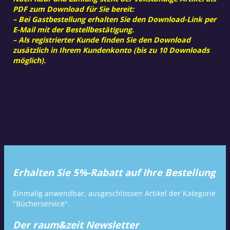
PDF zum Download für Sie bereit:
– Bei Gastbestellung erhalten Sie den Download-Link per
E-Mail mit der Bestellbestätigung.
– Als registrierter Kunde finden Sie den Download
zusätzlich in Ihrem Kundenkonto (bis zu 10 Downloads
möglich).
Erhalten Sie 5%-Rabatt auf Ihre Bestellung
Einmalig anwendbar, ausgeschlossen Artikel der Kategorie
"Bücherservice".
Der raum&zeit Newsletter