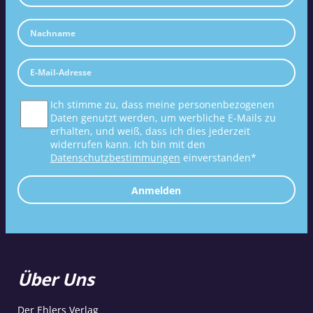
Ich stimme zu, dass meine personenbezogenen
Daten genutzt werden, um werbliche E-Mails zu
erhalten, und weiß, dass ich dies jederzeit
widerrufen kann. Ich bin mit den
Datenschutzbestimmungen
einverstanden*
Anmelden
Über Uns
Der Ehlers Verlag