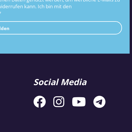
widerrufen kann. Ich bin mit den
*
lden
Social Media