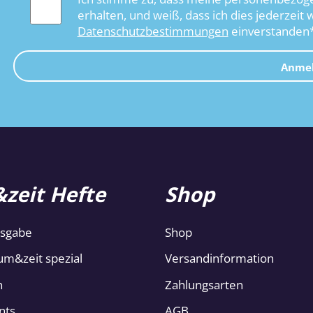
erhalten, und weiß, dass ich dies jederzeit 
Datenschutzbestimmungen
einverstanden
Anme
zeit Hefte
Shop
usgabe
Shop
um&zeit spezial
Versandinformation
n
Zahlungsarten
nts
AGB