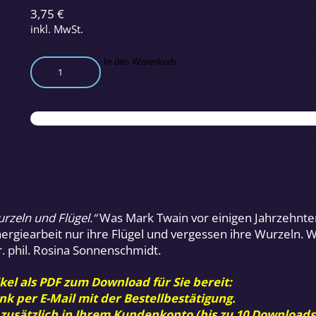
3,75
€
inkl. MwSt.
Die
In den Warenkorb
Wurzeln
des
Heilens
Menge
rzeln und Flügel.“
Was Mark Twain vor einigen Jahrzehnten 
Energiearbeit nur ihre Flügel und vergessen ihre Wurzeln
r. phil. Rosina Sonnenschmidt.
kel als PDF zum Download für Sie bereit:
nk per E-Mail mit der Bestellbestätigung.
 zusätzlich in Ihrem Kundenkonto (bis zu 10 Downloads