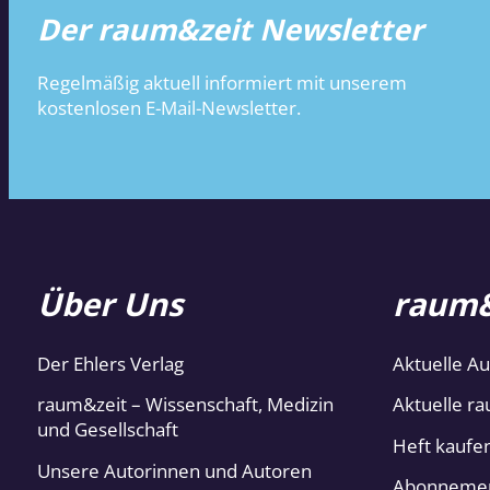
Der raum&zeit Newsletter
Regelmäßig aktuell informiert mit unserem
kostenlosen E-Mail-Newsletter.
Über Uns
raum&
Der Ehlers Verlag
Aktuelle A
raum&zeit – Wissenschaft, Medizin
Aktuelle ra
und Gesellschaft
Heft kaufe
Unsere Autorinnen und Autoren
Abonneme