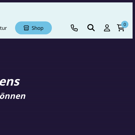
0
tur
Shop
lens
können