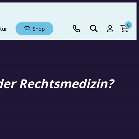
0
tur
Shop
 der Rechtsmedizin?