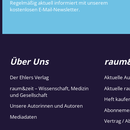
Regelmäßig aktuell informiert mit unserem
kostenlosen E-Mail-Newsletter.
Über Uns
raum&
Der Ehlers Verlag
Aktuelle A
raum&zeit – Wissenschaft, Medizin
Aktuelle ra
und Gesellschaft
Heft kaufe
Unsere Autorinnen und Autoren
Abonneme
Mediadaten
Vertrag / 