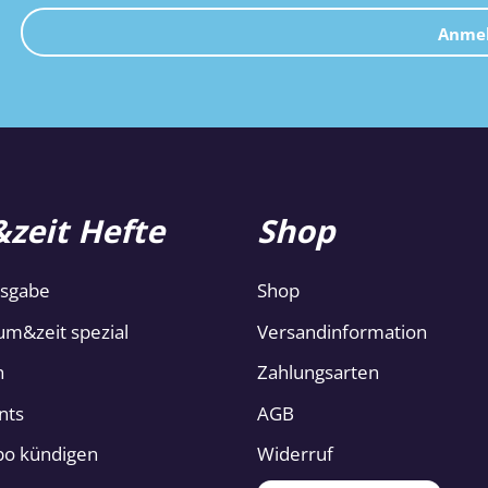
Anme
zeit Hefte
Shop
usgabe
Shop
um&zeit spezial
Versandinformation
n
Zahlungsarten
nts
AGB
Abo kündigen
Widerruf