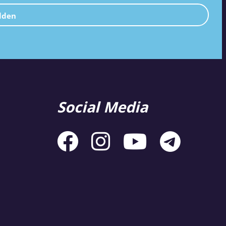
lden
Social Media