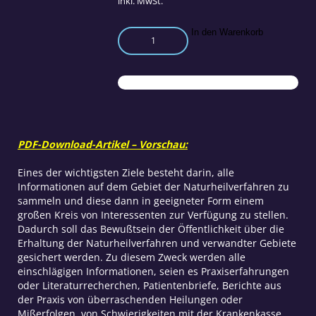
inkl. MwSt.
Dokumentation
In den Warenkorb
–
ein
Weg
zur
Transparenz
in
der
PDF-Download-Artikel – Vorschau:
Medizin
Menge
Eines der wichtigsten Ziele besteht darin, alle
Informationen auf dem Gebiet der Naturheilverfahren zu
sammeln und diese dann in geeigneter Form einem
großen Kreis von Interessenten zur Verfügung zu stellen.
Dadurch soll das Bewußtsein der Öffentlichkeit über die
Erhaltung der Naturheilverfahren und verwandter Gebiete
gesichert werden. Zu diesem Zweck werden alle
einschlägigen Informationen, seien es Praxiserfahrungen
oder Literaturrecherchen, Patientenbriefe, Berichte aus
der Praxis von überraschenden Heilungen oder
Mißerfolgen, von Schwierigkeiten mit der Krankenkasse