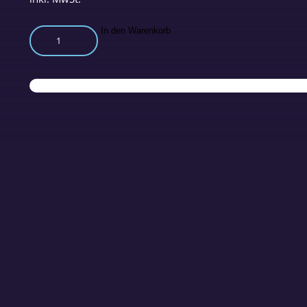
E-
In den Warenkorb
Paper:
Deine
Gesundheit
Ausgabe
Nr.
9
Dezember
2016
Menge