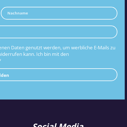
nen Daten genutzt werden, um werbliche E-Mails zu
widerrufen kann. Ich bin mit den
*
lden
Social Media