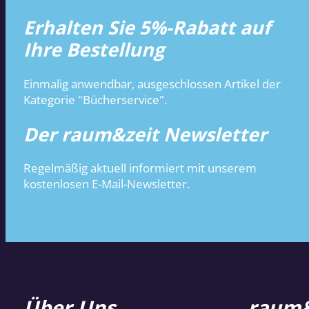
Erhalten Sie 5%-Rabatt auf
Ihre Bestellung
Einmalig anwendbar, ausgeschlossen Artikel der
Kategorie "Bücherservice".
Der raum&zeit Newsletter
Regelmäßig aktuell informiert mit unserem
kostenlosen E-Mail-Newsletter.
Über Uns
raum&