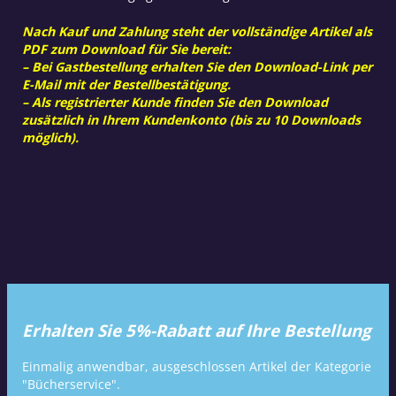
Nach Kauf und Zahlung steht der vollständige Artikel als
PDF zum Download für Sie bereit:
– Bei Gastbestellung erhalten Sie den Download-Link per
E-Mail mit der Bestellbestätigung.
– Als registrierter Kunde finden Sie den Download
zusätzlich in Ihrem Kundenkonto (bis zu 10 Downloads
möglich).
Erhalten Sie 5%-Rabatt auf Ihre Bestellung
Einmalig anwendbar, ausgeschlossen Artikel der Kategorie
"Bücherservice".