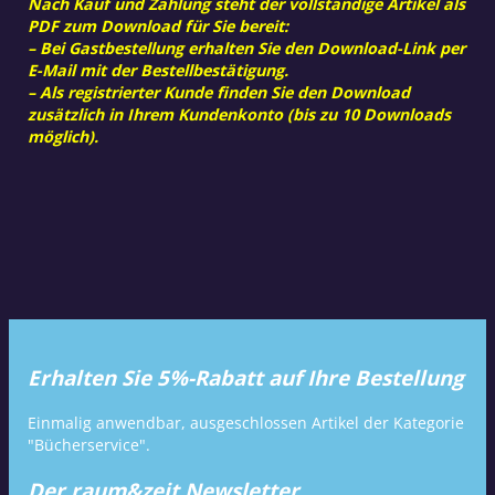
Nach Kauf und Zahlung steht der vollständige Artikel als
PDF zum Download für Sie bereit:
– Bei Gastbestellung erhalten Sie den Download-Link per
E-Mail mit der Bestellbestätigung.
– Als registrierter Kunde finden Sie den Download
zusätzlich in Ihrem Kundenkonto (bis zu 10 Downloads
möglich).
Erhalten Sie 5%-Rabatt auf Ihre Bestellung
Einmalig anwendbar, ausgeschlossen Artikel der Kategorie
"Bücherservice".
Der raum&zeit Newsletter